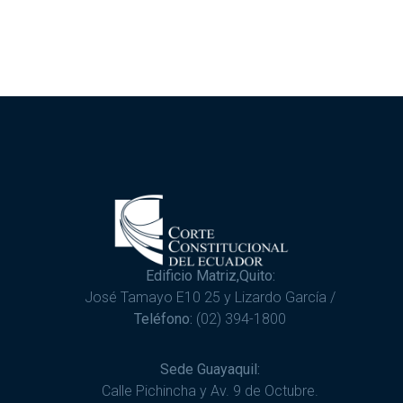
Edificio Matriz,Quito:
José Tamayo E10 25 y Lizardo García /
Teléfono:
(02) 394-1800
Sede Guayaquil:
Calle Pichincha y Av. 9 de Octubre.