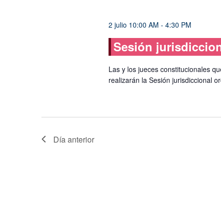
de
palabra
Eventos
clave.
2 julio 10:00 AM
-
4:30 PM
Sesión jurisdiccio
Las y los jueces constitucionales q
realizarán la Sesión jurisdiccional o
Día anterior