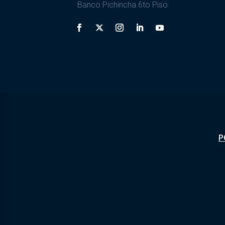
Banco Pichincha 6to Piso
P