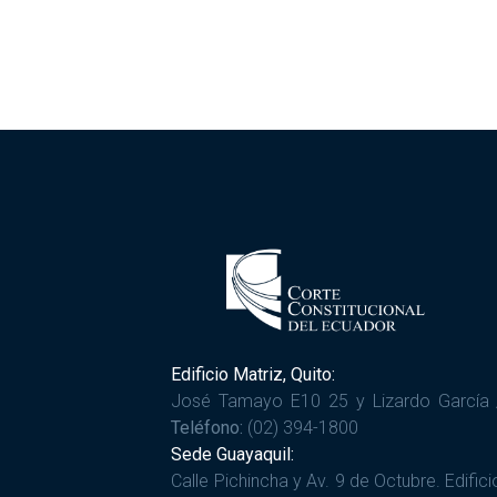
Edificio Matriz, Quito:
José Tamayo E10 25 y Lizardo García 
Teléfono:
(02) 394-1800
Sede Guayaquil:
Calle Pichincha y Av. 9 de Octubre. Edifici