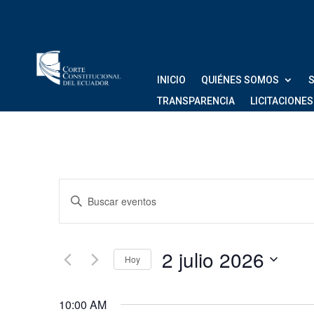
INICIO
QUIÉNES SOMOS
S
TRANSPARENCIA
LICITACIONES
Navegación
Introduce
de
la
palabra
búsqueda
clave.
2 julio 2026
Hoy
Busca
y
Eventos
Seleccionar
vistas
para
fecha.
10:00 AM
la