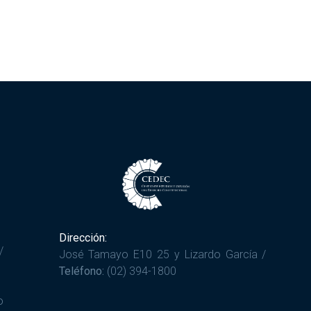
Dirección:
/
José Tamayo E10 25 y Lizardo García /
Teléfono:
(02) 394-1800
o