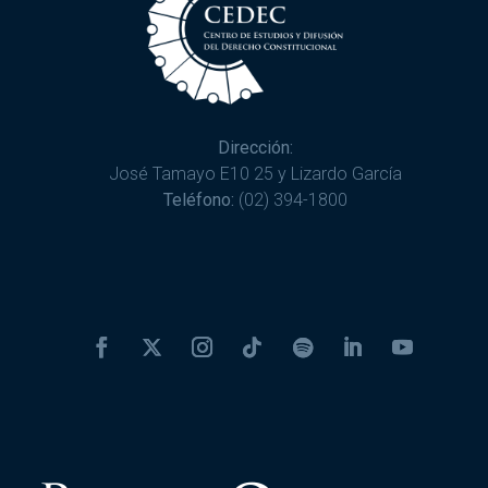
Dirección:
José Tamayo E10 25 y Lizardo García
Teléfono:
(02) 394-1800