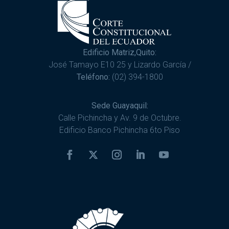
Edificio Matriz,Quito:
José Tamayo E10 25 y Lizardo García /
Teléfono:
(02) 394-1800
Sede Guayaquil:
Calle Pichincha y Av. 9 de Octubre.
Edificio Banco Pichincha 6to Piso