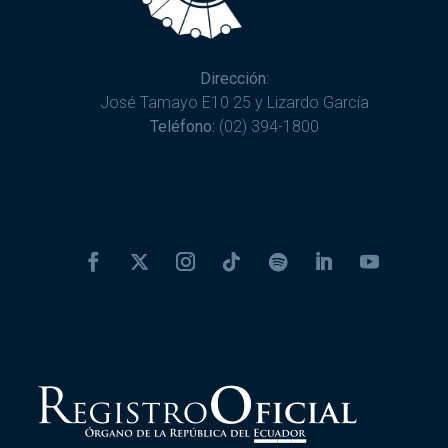
Dirección:
José Tamayo E10 25 y Lizardo García
Teléfono:
(02) 394-1800