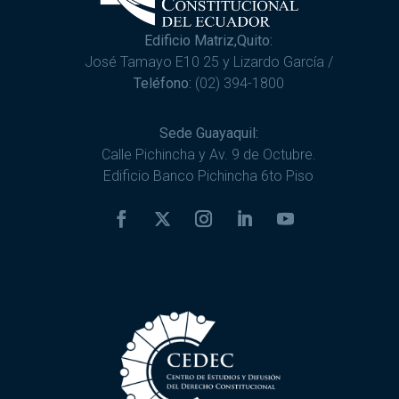
Edificio Matriz,Quito:
José Tamayo E10 25 y Lizardo García /
Teléfono:
(02) 394-1800
Sede Guayaquil:
Calle Pichincha y Av. 9 de Octubre.
Edificio Banco Pichincha 6to Piso