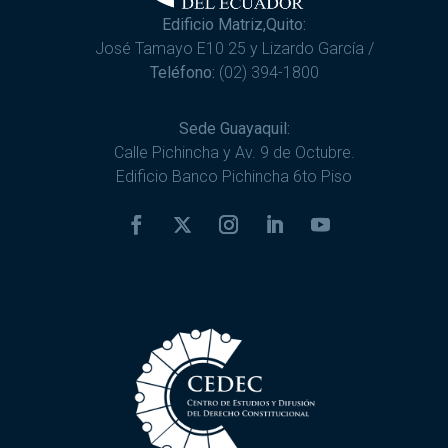
Edificio Matriz,Quito:
José Tamayo E10 25 y Lizardo García /
Teléfono:
(02) 394-1800
Sede Guayaquil:
Calle Pichincha y Av. 9 de Octubre.
Edificio Banco Pichincha 6to Piso