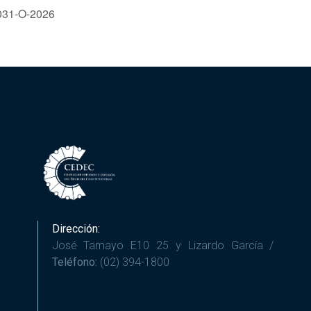
 031-O-2026
Dirección:
José Tamayo E10 25 y Lizardo García /
Teléfono:
(02) 394-1800