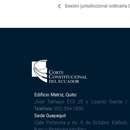
Sesión jurisdiccional ordinaria
Edificio Matriz, Quito:
José Tamayo E10 25 y Lizardo García /
Teléfono:
(02) 394-1800
Sede Guayaquil:
Calle Pichincha y Av. 9 de Octubre. Edificio
Banco Pichincha 6to Piso