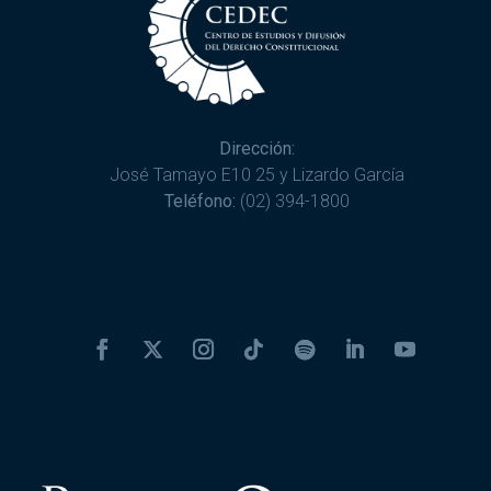
Dirección:
José Tamayo E10 25 y Lizardo García
Teléfono:
(02) 394-1800