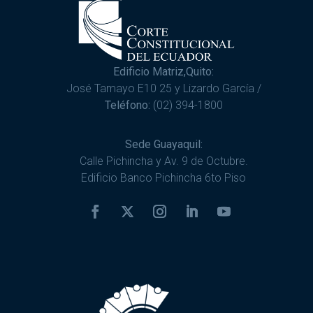
Edificio Matriz,Quito:
José Tamayo E10 25 y Lizardo García /
Teléfono:
(02) 394-1800
Sede Guayaquil:
Calle Pichincha y Av. 9 de Octubre.
Edificio Banco Pichincha 6to Piso