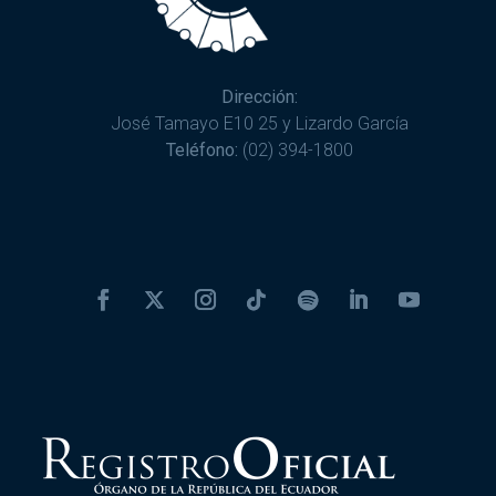
Dirección:
José Tamayo E10 25 y Lizardo García
Teléfono:
(02) 394-1800