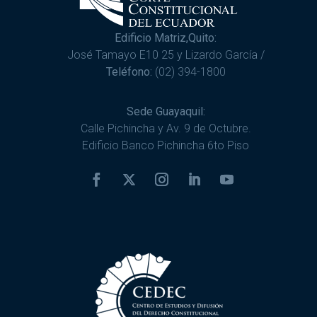
Edificio Matriz,Quito:
José Tamayo E10 25 y Lizardo García /
Teléfono:
(02) 394-1800
Sede Guayaquil:
Calle Pichincha y Av. 9 de Octubre.
Edificio Banco Pichincha 6to Piso