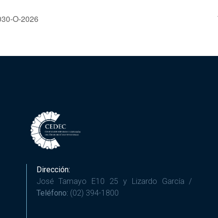
 030-O-2026
Dirección:
José Tamayo E10 25 y Lizardo García /
Teléfono:
(02) 394-1800