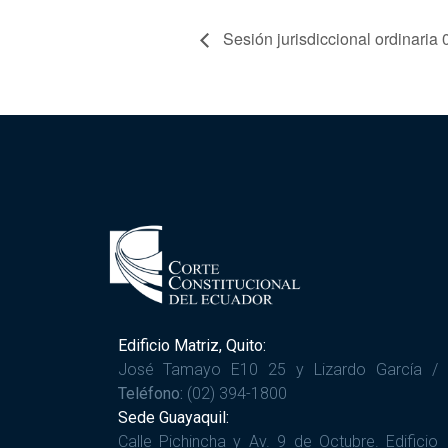
Sesión jurisdiccional ordinaria
Edificio Matriz, Quito:
José Tamayo E10 25 y Lizardo García /
Teléfono:
(02) 394-1800
Sede Guayaquil:
Calle Pichincha y Av. 9 de Octubre. Edificio