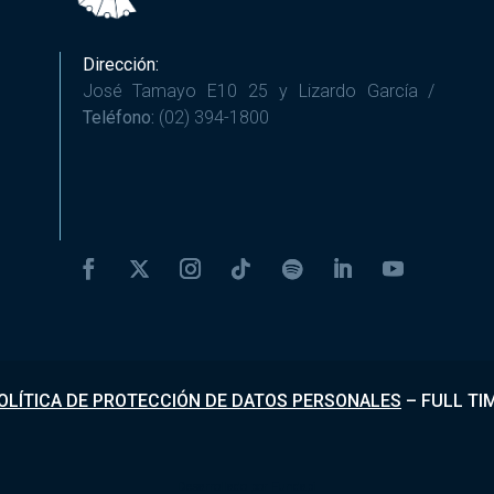
Dirección:
José Tamayo E10 25 y Lizardo García /
Teléfono:
(02) 394-1800
OLÍTICA DE PROTECCIÓN DE DATOS PERSONALES
–
FULL TI
Desarrollado por
Fundapi