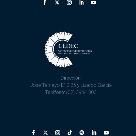
Dirección:
José Tamayo E10 25 y Lizardo García
Teléfono:
(02) 394-1800