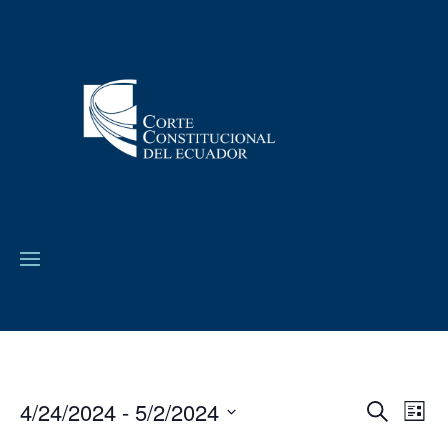
4/24/2024
 - 
5/2/2024
Navega
Na
Buscar
Lista
de
de
Seleccionar