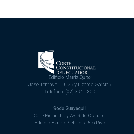
Edificio Matriz,Quito:
José Tamayo E10 25 y Lizardo García /
Teléfono:
(02) 394-1800
Sede Guayaquil:
Calle Pichincha y Av. 9 de Octubre.
Edificio Banco Pichincha 6to Piso