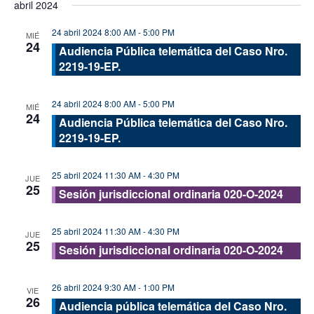
abril 2024
vis
fecha.
búsque
de
24 abril 2024 8:00 AM
-
5:00 PM
y
MIÉ
24
Eve
Audiencia Pública telemática del Caso Nro.
vistas
2219-19-EP.
de
Evento
24 abril 2024 8:00 AM
-
5:00 PM
MIÉ
24
Audiencia Pública telemática del Caso Nro.
2219-19-EP.
25 abril 2024 11:30 AM
-
4:30 PM
JUE
25
Sesión jurisdiccional ordinaria 020-O-2024
25 abril 2024 11:30 AM
-
4:30 PM
JUE
25
Sesión jurisdiccional ordinaria 020-O-2024
26 abril 2024 9:30 AM
-
1:00 PM
VIE
26
Audiencia pública telemática del Caso Nro.