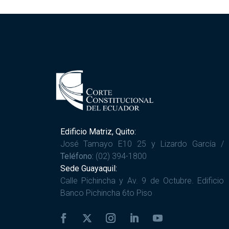
Edificio Matriz, Quito:
José Tamayo E10 25 y Lizardo García /
Teléfono:
(02) 394-1800
Sede Guayaquil:
Calle Pichincha y Av. 9 de Octubre. Edificio
Banco Pichincha 6to Piso