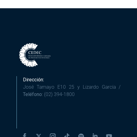
Dirección:
José Tamayo E10 25 y Lizardo García /
Teléfono:
(02) 394-1800