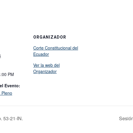
ORGANIZADOR
Corte Constitucional del
Ecuador
4
Ver la web del
Organizador
4:00 PM
el Evento:
l Pleno
. 53-21-IN.
Sesión