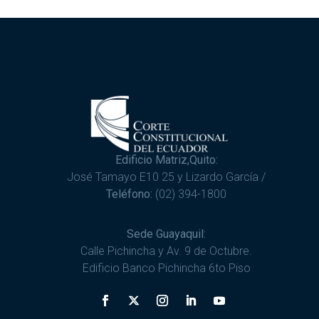
Edificio Matriz,Quito:
José Tamayo E10 25 y Lizardo García /
Teléfono:
(02) 394-1800
Sede Guayaquil:
Calle Pichincha y Av. 9 de Octubre.
Edificio Banco Pichincha 6to Piso