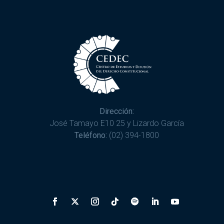
Dirección:
José Tamayo E10 25 y Lizardo García
Teléfono:
(02) 394-1800