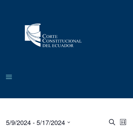
5/9/2024
 - 
5/17/2024
Navega
Na
Buscar
Lista
de
de
Seleccionar