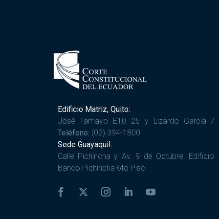
Edificio Matriz, Quito:
José Tamayo E10 25 y Lizardo García /
Teléfono:
(02) 394-1800
Sede Guayaquil:
Calle Pichincha y Av. 9 de Octubre. Edificio
Banco Pichincha 6to Piso