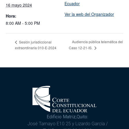
Ecuador
16 mayo 2024
Ver la web del Organizador
Hora:
8:00 AM - 5:00 PM
Audiencia pública telemática del
Sesión jurisdiccional
extraordinaria 010-E-2024
Caso 12-21-IS.
Edificio Matriz,Quito:
José Tamayo E10 25 y Lizardo García /