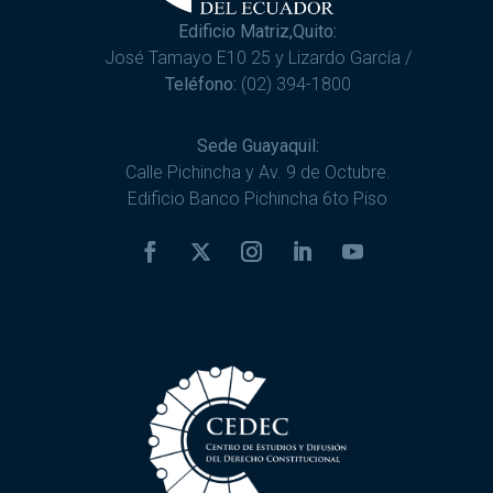
Edificio Matriz,Quito:
José Tamayo E10 25 y Lizardo García /
Teléfono:
(02) 394-1800
Sede Guayaquil:
Calle Pichincha y Av. 9 de Octubre.
Edificio Banco Pichincha 6to Piso