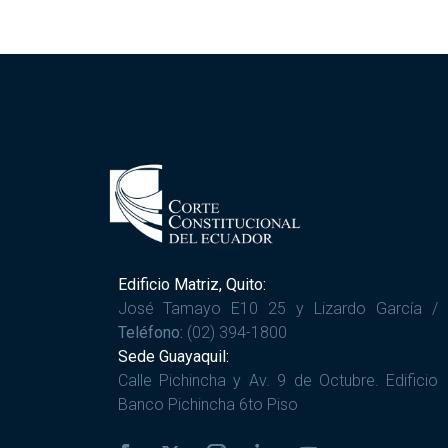
Edificio Matriz, Quito:
José Tamayo E10 25 y Lizardo García /
Teléfono:
(02) 394-1800
Sede Guayaquil:
Calle Pichincha y Av. 9 de Octubre. Edificio
Banco Pichincha 6to Piso