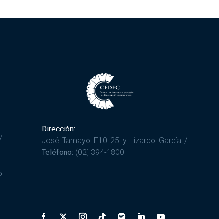
Dirección:
/
José Tamayo E10 25 y Lizardo García /
Teléfono:
(02) 394-1800
o