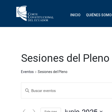
INICIO
QUIÉNES SOMO
Sesiones del Pleno
Eventos
Sesiones del Pleno
Navegación
Introduce
de
la
palabra
búsqueda
clave.
junio 2025
Este mes