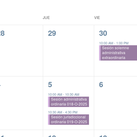
JUE
VIE
0
0
1
28
29
30
ventos,
eventos,
evento,
10:00 AM
-
1:00 PM
Sesión solemne
administrativa
extraordinaria
0
2
0
4
5
6
ventos,
eventos,
eventos,
10:00 AM
-
10:30 AM
Sesión administrativa
ordinaria 018-O-2025
10:30 AM
-
4:30 PM
Sesión jurisdiccional
ordinaria 019-O-2025