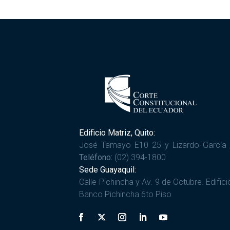
Edificio Matriz, Quito:
José Tamayo E10 25 y Lizardo García 
Teléfono:
(02) 394-1800
Sede Guayaquil:
Calle Pichincha y Av. 9 de Octubre. Edifici
Banco Pichincha 6to Piso