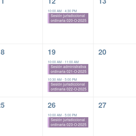
0
1
0
11
12
13
ventos,
evento,
eventos,
10:00 AM
-
4:30 PM
Sesión jurisdiccional
ordinaria 020-O-2025
0
2
0
18
19
20
ventos,
eventos,
eventos,
10:00 AM
-
11:00 AM
Sesión administrativa
ordinaria 021-O-2025
10:30 AM
-
5:00 PM
Sesión jurisdiccional
ordinaria 022-O-2025
0
1
0
25
26
27
ventos,
evento,
eventos,
10:00 AM
-
5:00 PM
Sesión jurisdiccional
ordinaria 023-O-2025