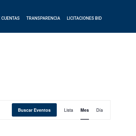
E CUENTAS
TRANSPARENCIA
LICITACIONES BID
Navegación
Buscar Eventos
Lista
Mes
Día
de
vistas
de