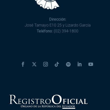
Dirección:
José Tamayo E10 25 y Lizardo García
Teléfono:
(02) 394-1800