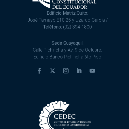
Edificio Matriz,Quito:
José Tamayo E10 25 y Lizardo García /
Teléfono:
(02) 394-1800
Sede Guayaquil:
Calle Pichincha y Av. 9 de Octubre.
Edificio Banco Pichincha 6to Piso