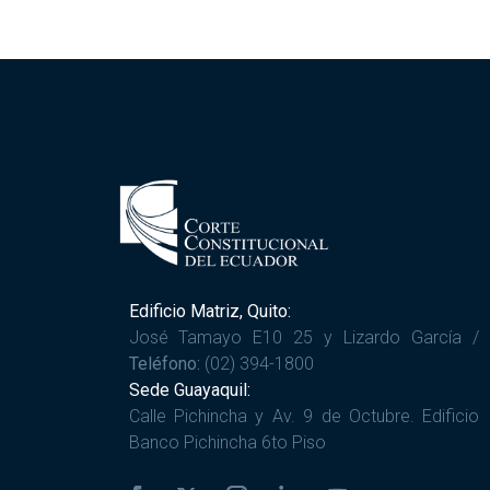
Edificio Matriz, Quito:
José Tamayo E10 25 y Lizardo García /
Teléfono:
(02) 394-1800
Sede Guayaquil:
Calle Pichincha y Av. 9 de Octubre. Edificio
Banco Pichincha 6to Piso