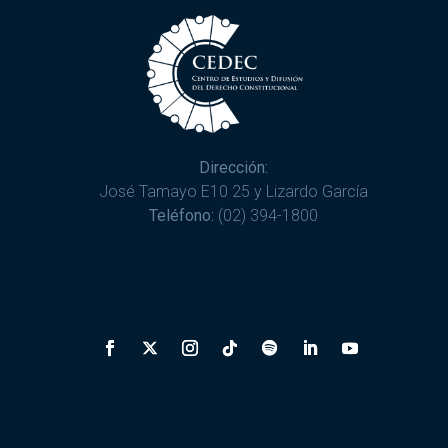
Dirección:
José Tamayo E10 25 y Lizardo García
Teléfono:
(02) 394-1800