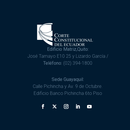
Edificio Matriz,Quito:
José Tamayo E10 25 y Lizardo García /
Teléfono:
(02) 394-1800
Sede Guayaquil:
Calle Pichincha y Av. 9 de Octubre.
Edificio Banco Pichincha 6to Piso