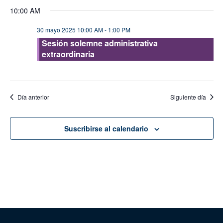
de
de
Seleccionar
10:00 AM
vis
fecha.
búsque
de
30 mayo 2025 10:00 AM
-
1:00 PM
y
Eve
Sesión solemne administrativa
vistas
extraordinaria
de
Evento
Día anterior
Siguiente día
Suscribirse al calendario