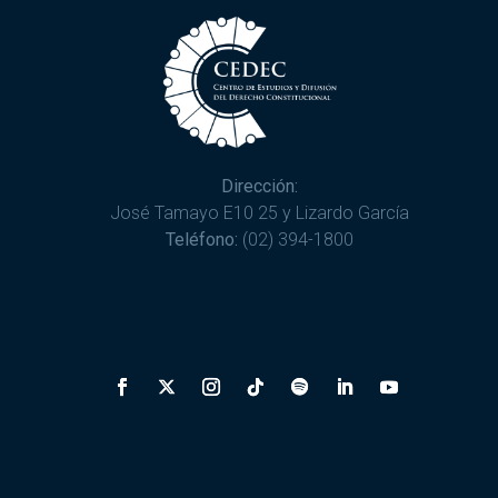
Dirección:
José Tamayo E10 25 y Lizardo García
Teléfono:
(02) 394-1800