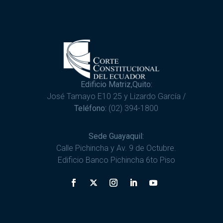
Edificio Matriz,Quito:
José Tamayo E10 25 y Lizardo García /
Teléfono:
(02) 394-1800
Sede Guayaquil:
Calle Pichincha y Av. 9 de Octubre.
Edificio Banco Pichincha 6to Piso