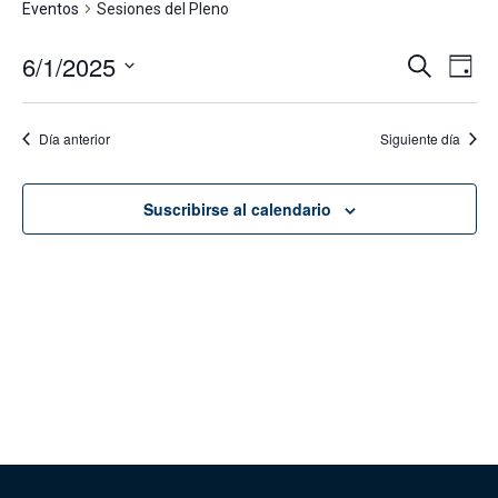
Eventos
Sesiones del Pleno
6/1/2025
Navega
Na
Buscar
Día
de
de
Seleccionar
vis
fecha.
búsque
Día anterior
Siguiente día
de
y
Eve
vistas
Suscribirse al calendario
de
Evento