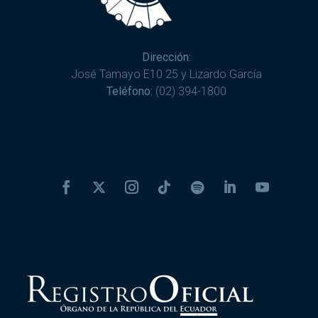
Dirección:
José Tamayo E10 25 y Lizardo García
Teléfono:
(02) 394-1800