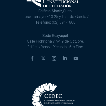
Edificio Matriz,Quito:
José Tamayo E10 25 y Lizardo García /
Teléfono:
(02) 394-1800
Sede Guayaquil:
Calle Pichincha y Av. 9 de Octubre.
Edificio Banco Pichincha 6to Piso