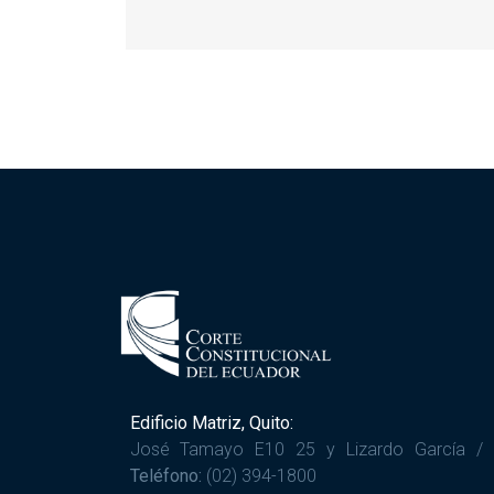
Edificio Matriz, Quito:
José Tamayo E10 25 y Lizardo García /
Teléfono:
(02) 394-1800