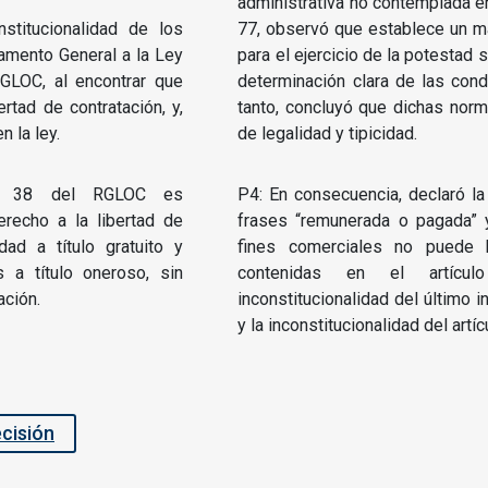
administrativa no contemplada en 
nstitucionalidad de los
77, observó que establece un ma
lamento General a la Ley
para el ejercicio de la potestad 
GLOC, al encontrar que
determinación clara de las cond
ertad de contratación, y,
tanto, concluyó que dichas norma
 la ley.
de legalidad y tipicidad.
lo 38 del RGLOC es
P4: En consecuencia, declaró la 
derecho a la libertad de
frases “remunerada o pagada” 
idad a título gratuito y
fines comerciales no puede ha
s a título oneroso, sin
contenidas en el artíc
ación.
inconstitucionalidad del último i
y la inconstitucionalidad del artí
ecisión