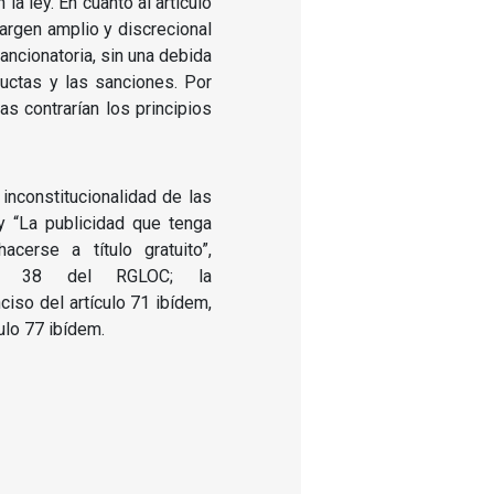
la ley. En cuanto al artículo
rgen amplio y discrecional
sancionatoria, sin una debida
uctas y las sanciones. Por
s contrarían los principios
inconstitucionalidad de las
y “La publicidad que tenga
cerse a título gratuito”,
ulo 38 del RGLOC; la
nciso del artículo 71 ibídem,
culo 77 ibídem.