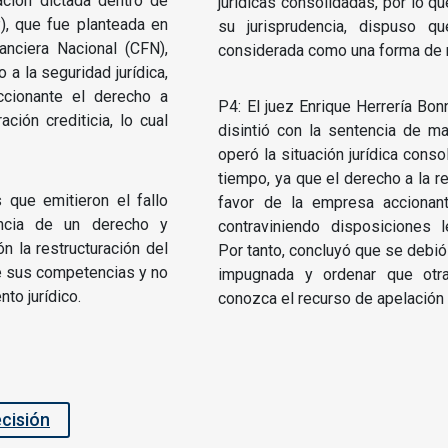
ación dictada dentro de
jurídicas consolidadas, por lo q
), que fue planteada en
su jurisprudencia, dispuso q
anciera Nacional (CFN),
considerada como una forma de 
 a la seguridad jurídica,
ccionante el derecho a
P4: El juez Enrique Herrería Bon
ción crediticia, lo cual
disintió con la sentencia de ma
operó la situación jurídica conso
tiempo, ya que el derecho a la re
 que emitieron el fallo
favor de la empresa accionan
encia de un derecho y
contraviniendo disposiciones l
 la restructuración del
Por tanto, concluyó que se debió 
de sus competencias y no
impugnada y ordenar que otr
to jurídico.
conozca el recurso de apelación 
ecisión