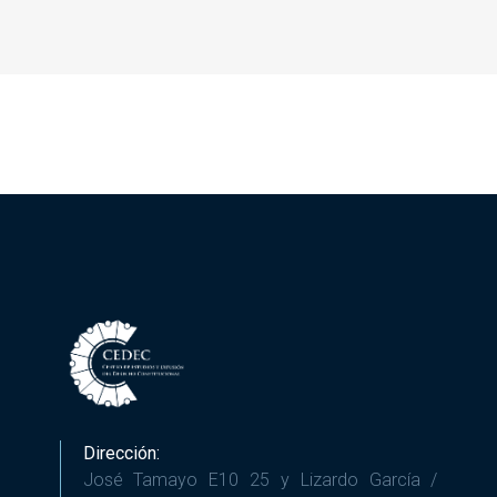
Dirección:
José Tamayo E10 25 y Lizardo García /