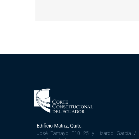
Edificio Matriz, Quito:
José Tamayo E10 25 y Lizardo García /