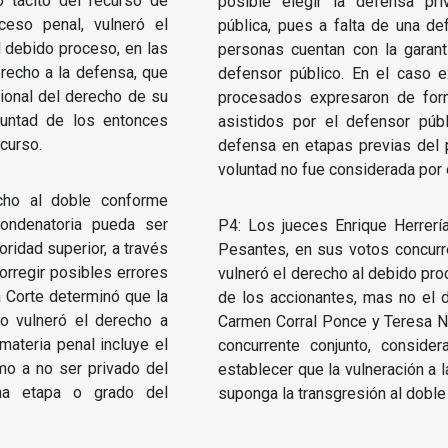
o tácito del recurso de
posible elegir la defensa pr
ceso penal, vulneró el
pública, pues a falta de una def
 debido proceso, en las
personas cuentan con la garant
erecho a la defensa, que
defensor público. En el caso e
sional del derecho de su
procesados expresaron de for
oluntad de los entonces
asistidos por el defensor púb
ecurso.
defensa en etapas previas del 
voluntad no fue considerada por e
cho al doble conforme
condenatoria pueda ser
P4: Los jueces Enrique Herrer
oridad superior, a través
Pesantes, en sus votos concurr
orregir posibles errores
vulneró el derecho al debido proc
a Corte determinó que la
de los accionantes, mas no el 
ito vulneró el derecho a
Carmen Corral Ponce y Teresa N
materia penal incluye el
concurrente conjunto, consid
mo a no ser privado del
establecer que la vulneración a l
na etapa o grado del
suponga la transgresión al dobl