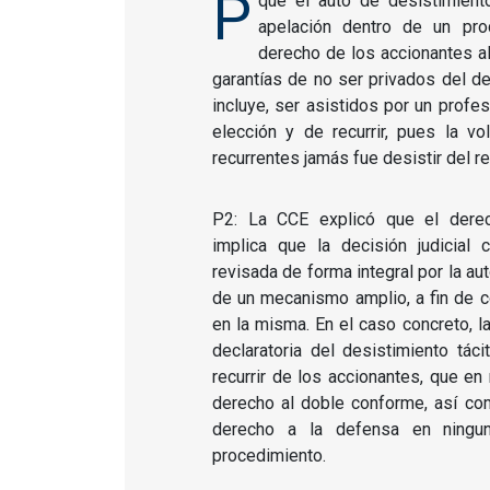
P
que el auto de desistimient
apelación dentro de un pro
derecho de los accionantes al
garantías de no ser privados del d
incluye, ser asistidos por un profe
elección y de recurrir, pues la v
recurrentes jamás fue desistir del r
P2: La CCE explicó que el dere
implica que la decisión judicial 
revisada de forma integral por la aut
de un mecanismo amplio, a fin de c
en la misma. En el caso concreto, l
declaratoria del desistimiento tác
recurrir de los accionantes, que en 
derecho al doble conforme, así co
derecho a la defensa en ningu
procedimiento.