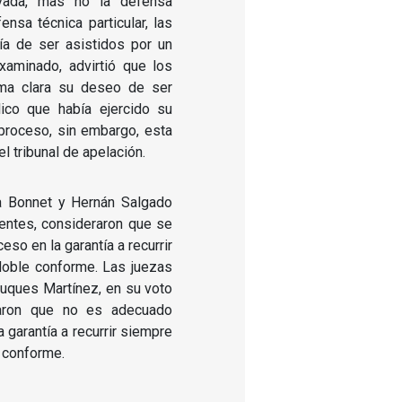
ivada, mas no la defensa
ensa técnica particular, las
ía de ser asistidos por un
xaminado, advirtió que los
ma clara su deseo de ser
lico que había ejercido su
proceso, sin embargo, esta
l tribunal de apelación.
ía Bonnet y Hernán Salgado
entes, consideraron que se
eso en la garantía a recurrir
doble conforme. Las juezas
uques Martínez, en su voto
eraron que no es adecuado
a garantía a recurrir siempre
e conforme.