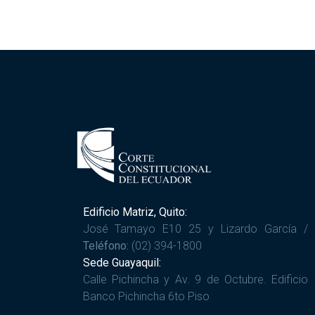
Edificio Matriz, Quito:
José Tamayo E10 25 y Lizardo García /
Teléfono:
(02) 394-1800
Sede Guayaquil:
Calle Pichincha y Av. 9 de Octubre. Edificio
Banco Pichincha 6to Piso