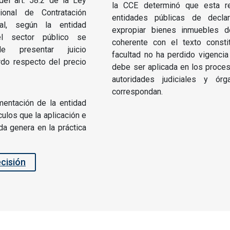
del art. 58.2 de la Ley
la CCE determinó que esta re
onal de Contratación
entidades públicas de declar
al, según la entidad
expropiar bienes inmuebles de
del sector público se
coherente con el texto consti
 de presentar juicio
facultad no ha perdido vigenci
erdo respecto del precio
debe ser aplicada en los proces
autoridades judiciales y órg
correspondan.
entación de la entidad
ulos que la aplicación e
da genera en la práctica
ecisión