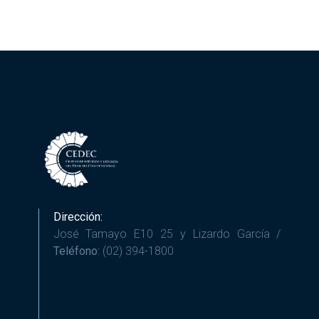
Dirección:
José Tamayo E10 25 y Lizardo García /
Teléfono:
(02) 394-1800