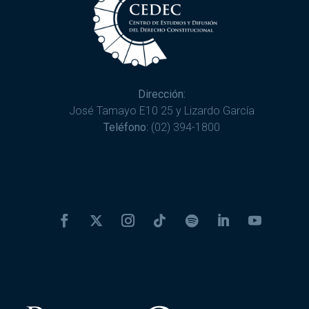
Dirección:
José Tamayo E10 25 y Lizardo García
Teléfono:
(02) 394-1800