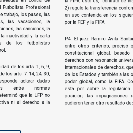
anteadas en contra de
la FIFA, esto es, “contrato de ins
l Futbolista Profesional
2) regule la transferencia confo
e trabajo, los pases, las
en uso contenida en los siguie
es, las vacaciones, la
por la FEF y la FIFA.
aciones, las sanciones, la
la inactividad y la carta
P4: El juez Ramiro Avila Santa
s de los futbolistas
entre otros criterios, precis
ol.
constitucional global, basad
derechos con resonancia universa
dad de los arts. 1, 6, 9,
internacionales de derechos, qu
e los arts. 7, 14, 24, 30,
de los Estados y también a las 
esponde aclarar dudas
poder global, como la FIFA. Co
nes entre normas
está por sobre la regulació
 determinó que la LFP no
posición, las impugnaciones 
ctiva ni al derecho a la
pudieron tener otro resultado de