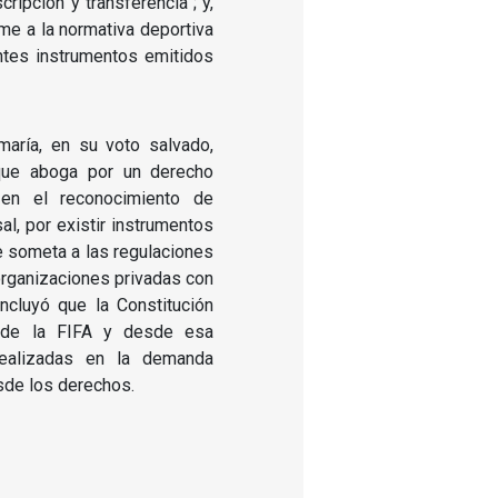
cripción y transferencia”; y,
rme a la normativa deportiva
ntes instrumentos emitidos
maría, en su voto salvado,
ó que aboga por un derecho
o en el reconocimiento de
l, por existir instrumentos
e someta a las regulaciones
organizaciones privadas con
ncluyó que la Constitución
n de la FIFA y desde esa
realizadas en la demanda
sde los derechos.