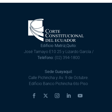
Edificio Matriz,Quito:
José Tamayo E10 25 y Lizardo García /
Teléfono:
(02) 394-1800
Sede Guayaquil:
Calle Pichincha y Av. 9 de Octubre.
Edificio Banco Pichincha 6to Piso