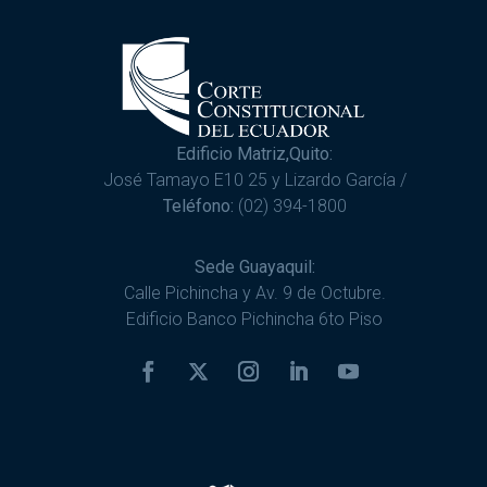
Edificio Matriz,Quito:
José Tamayo E10 25 y Lizardo García /
Teléfono:
(02) 394-1800
Sede Guayaquil:
Calle Pichincha y Av. 9 de Octubre.
Edificio Banco Pichincha 6to Piso