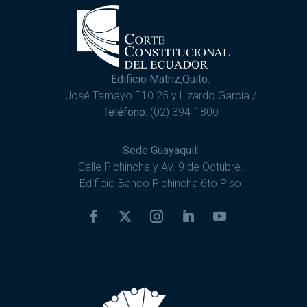
Edificio Matriz,Quito:
José Tamayo E10 25 y Lizardo García /
Teléfono:
(02) 394-1800
Sede Guayaquil:
Calle Pichincha y Av. 9 de Octubre.
Edificio Banco Pichincha 6to Piso