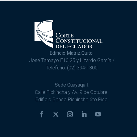
Edificio Matriz,Quito:
José Tamayo E10 25 y Lizardo García /
Teléfono:
(02) 394-1800
Sede Guayaquil:
Calle Pichincha y Av. 9 de Octubre.
Edificio Banco Pichincha 6to Piso