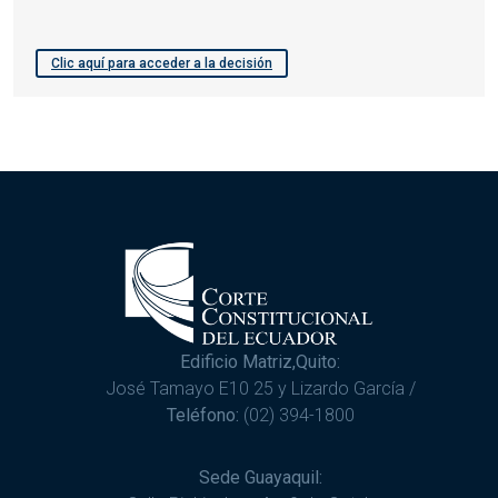
Clic aquí para acceder a la decisión
Edificio Matriz,Quito:
José Tamayo E10 25 y Lizardo García /
Teléfono:
(02) 394-1800
Sede Guayaquil: