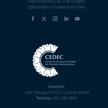
Calle Pichincha y Av. 9 de Octubre.
Edificio Banco Pichincha 6to Piso
Dirección:
José Tamayo E10 25 y Lizardo García
Teléfono:
(02) 394-1800