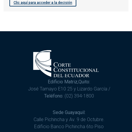
Clic aquí para acceder a la decisión
Edificio Matriz,Quito:
José Tamayo E10 25 y Lizardo García /
Teléfono:
(02) 394-1800
Sede Guayaquil:
Calle Pichincha y Av. 9 de Octubre.
Edificio Banco Pichincha 6to Piso