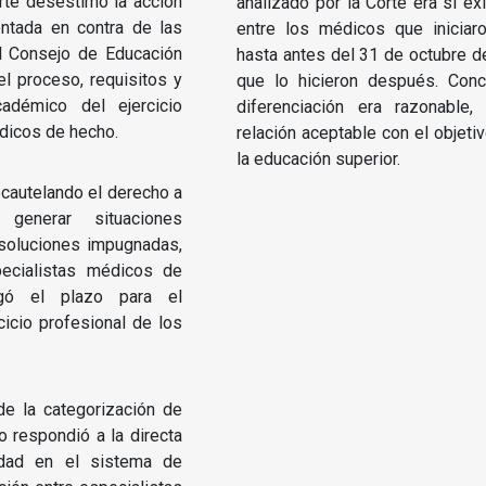
rte desestimó la acción
analizado por la Corte era si exi
entada en contra de las
entre los médicos que iniciaro
l Consejo de Educación
hasta antes del 31 de octubre d
el proceso, requisitos y
que lo hicieron después. Conc
adémico del ejercicio
diferenciación era razonable,
édicos de hecho.
relación aceptable con el objeti
la educación superior.
ecautelando el derecho a
generar situaciones
resoluciones impugnadas,
pecialistas médicos de
gó el plazo para el
icio profesional de los
de la categorización de
 respondió a la directa
lidad en el sistema de