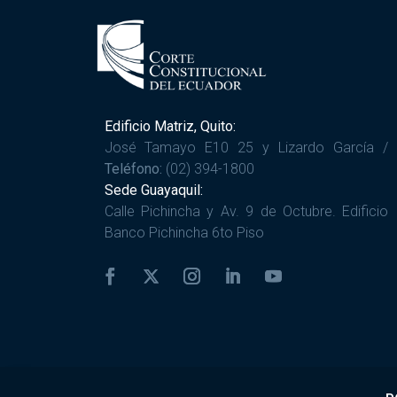
Edificio Matriz, Quito:
José Tamayo E10 25 y Lizardo García /
Teléfono:
(02) 394-1800
Sede Guayaquil:
Calle Pichincha y Av. 9 de Octubre. Edificio
Banco Pichincha 6to Piso