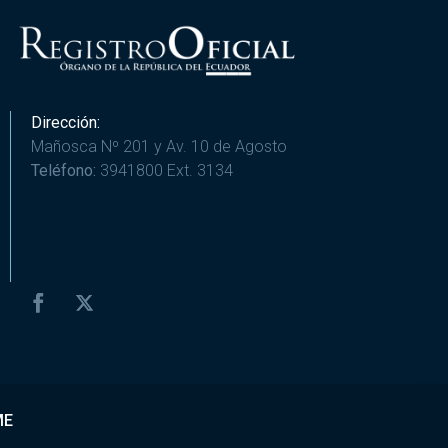
Dirección:
Mañosca Nº 201 y Av. 10 de Agosto
Teléfono:
3941800 Ext. 3134
ME