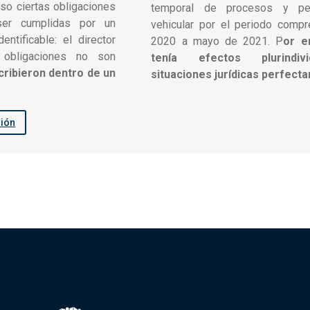
so ciertas obligaciones
temporal de procesos y pe
ser cumplidas por un
vehicular por el periodo comp
entificable: el director
2020 a mayo de 2021. P
or e
 obligaciones no son
tenía efectos plurindiv
cribieron dentro de un
situaciones jurídicas perfect
sión