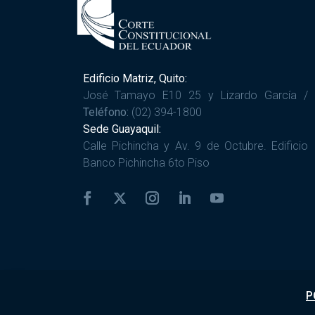
Edificio Matriz, Quito:
José Tamayo E10 25 y Lizardo García /
Teléfono:
(02) 394-1800
Sede Guayaquil:
Calle Pichincha y Av. 9 de Octubre. Edificio
Banco Pichincha 6to Piso
P