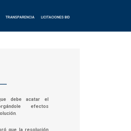
TRANSPARENCIA
LICITACIONES BID
que debe acatar el
orgándole efectos
solución
.
oró que la resolución