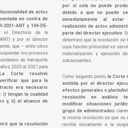
por sí sola no puede produc
itucionalidad de actos
debido a que no puede ser
esentada en contra de
inmediatamente al estar
IR-2021-ANT y 104-DE-
realización de actos administ
r el Directorio de la
parte del director ejecutivo
. 
ANT) y por el director
determinó que la resolución se 
mente, que – entre otros
cuya función primordial es serv
 suspender los procesos
materialización y ejecución de
s unidades de transporte
subsecuentes.
 años 2020 al 2021 para
La Corte resolvió
Como segundo punto,
la Corte 
erificar que para la
emitida por el director ejec
tracto era necesario
efectos generales o plurindivi
 i) tengan la cualidad
resolución en análisis t
s y, ii) el alcance de
modificar situaciones juríd
grupo de administrados
claram
la misma resolución ya que su 
ntró que la resolución
remitía únicamente a la suspe