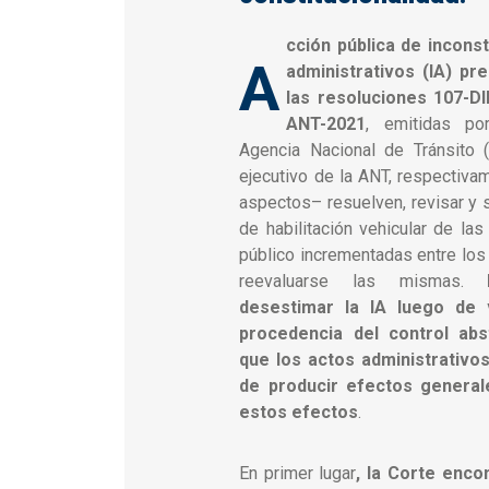
cción pública de inconst
A
administrativos (IA) pr
las resoluciones 107-D
ANT-2021
, emitidas po
Agencia Nacional de Tránsito (
ejecutivo de la ANT, respectiva
aspectos– resuelven, revisar y
de habilitación vehicular de la
público incrementadas entre los
reevaluarse las mismas.
desestimar la IA luego de v
procedencia del control abs
que los actos administrativos:
de producir efectos generale
estos efectos
.
En primer lugar
, la Corte enco