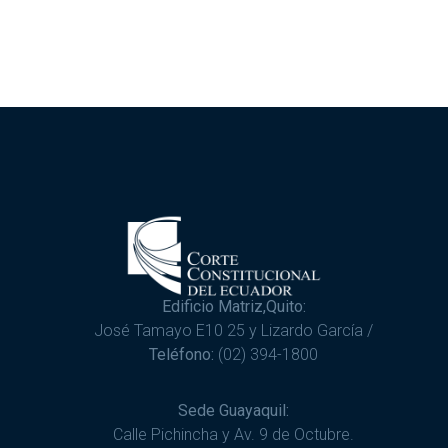
Edificio Matriz,Quito:
José Tamayo E10 25 y Lizardo García /
Teléfono:
(02) 394-1800
Sede Guayaquil:
Calle Pichincha y Av. 9 de Octubre.