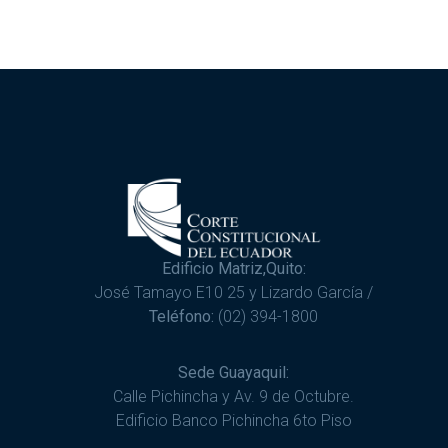
Edificio Matriz,Quito:
José Tamayo E10 25 y Lizardo García /
Teléfono:
(02) 394-1800
Sede Guayaquil:
Calle Pichincha y Av. 9 de Octubre.
Edificio Banco Pichincha 6to Piso