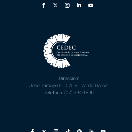
Dirección:
José Tamayo E10 25 y Lizardo García
Teléfono:
(02) 394-1800