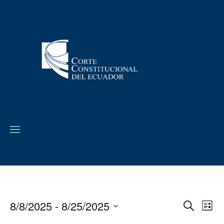
8/8/2025
 - 
8/25/2025
Navega
Na
Buscar
Lista
de
de
Seleccionar