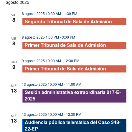
agosto 2025
vis
fecha.
búsque
de
8 agosto 2025 10:30 AM
-
1:30 PM
y
VIE
8
Eve
Segundo Tribunal de Sala de Admisión
vistas
de
8 agosto 2025 1:00 PM
-
3:00 PM
VIE
Evento
8
Primer Tribunal de Sala de Admisión
9 agosto 2025 10:00 AM
-
12:30 PM
SÁB
9
Primer Tribunal de Sala de Admisión
13 agosto 2025 10:00 AM
-
11:00 AM
MIÉ
13
Sesión administrativa extraordinaria 017-E-
2025
13 agosto 2025 10:00 AM
-
12:30 PM
MIÉ
13
Audiencia pública telemática del Caso 348-
22-EP