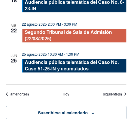
18
Audiencia pública telemática del Caso No. 6-
23-IN
22 agosto 2025 2:00 PM
-
3:30 PM
VIE
22
Segundo Tribunal de Sala de Admisión
(22/08/2025)
25 agosto 2025 10:30 AM
-
1:30 PM
LUN
25
Audiencia pública telemática del Caso No.
Caso 51-25-IN y acumulados
Eventos
Eventos
anterior(es)
Hoy
siguiente(s)
Suscribirse al calendario