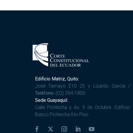
Edificio Matriz, Quito:
José Tamayo E10 25 y Lizardo García /
Teléfono:
(02) 394-1800
Sede Guayaquil:
Calle Pichincha y Av. 9 de Octubre. Edificio
Banco Pichincha 6to Piso