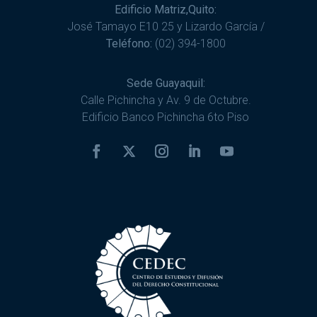
Edificio Matriz,Quito:
José Tamayo E10 25 y Lizardo García /
Teléfono:
(02) 394-1800
Sede Guayaquil:
Calle Pichincha y Av. 9 de Octubre.
Edificio Banco Pichincha 6to Piso