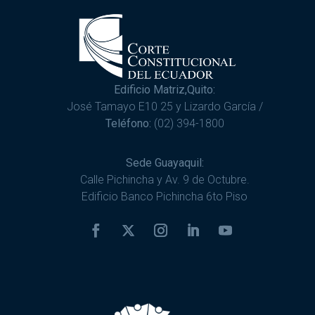
Edificio Matriz,Quito:
José Tamayo E10 25 y Lizardo García /
Teléfono:
(02) 394-1800
Sede Guayaquil:
Calle Pichincha y Av. 9 de Octubre.
Edificio Banco Pichincha 6to Piso