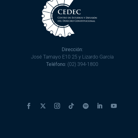
Dirección:
José Tamayo E10 25 y Lizardo García
Teléfono:
(02) 394-1800