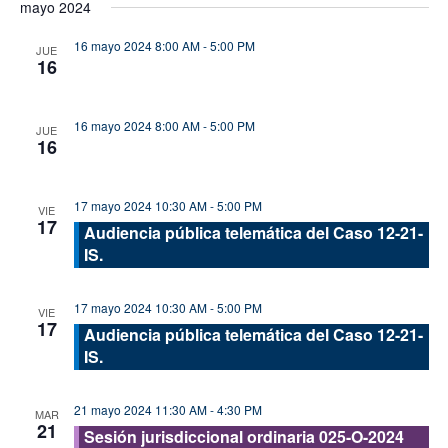
mayo 2024
vis
fecha.
búsque
de
16 mayo 2024 8:00 AM
-
5:00 PM
y
JUE
16
Eve
Sesión jurisdiccional ordinaria 024-O-2024
vistas
de
16 mayo 2024 8:00 AM
-
5:00 PM
JUE
Evento
16
Sesión jurisdiccional ordinaria 024-O-2024
17 mayo 2024 10:30 AM
-
5:00 PM
VIE
17
Audiencia pública telemática del Caso 12-21-
IS.
17 mayo 2024 10:30 AM
-
5:00 PM
VIE
17
Audiencia pública telemática del Caso 12-21-
IS.
21 mayo 2024 11:30 AM
-
4:30 PM
MAR
21
Sesión jurisdiccional ordinaria 025-O-2024