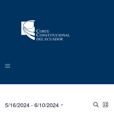
5/16/2024
 - 
6/10/2024
Navega
Na
Buscar
Lista
de
de
Seleccionar