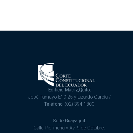
Edificio Matriz,Quito:
José Tamayo E10 25 y Lizardo García /
Teléfono:
(02) 394-1800
Sede Guayaquil:
Calle Pichincha y Av. 9 de Octubre.