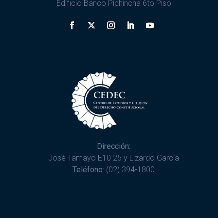
Edificio Banco Pichincha 6to Piso
Dirección:
José Tamayo E10 25 y Lizardo García
Teléfono:
(02) 394-1800