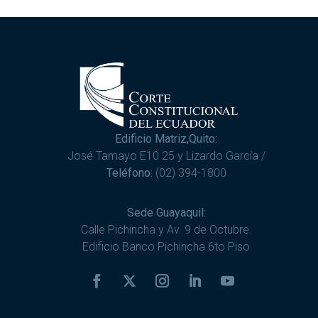
Edificio Matriz,Quito:
José Tamayo E10 25 y Lizardo García /
Teléfono:
(02) 394-1800
Sede Guayaquil:
Calle Pichincha y Av. 9 de Octubre.
Edificio Banco Pichincha 6to Piso