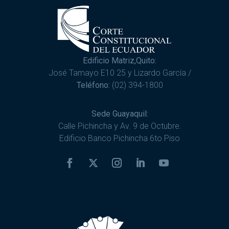
Edificio Matriz,Quito:
José Tamayo E10 25 y Lizardo García /
Teléfono:
(02) 394-1800
Sede Guayaquil:
Calle Pichincha y Av. 9 de Octubre.
Edificio Banco Pichincha 6to Piso