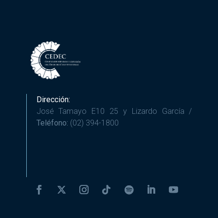
Dirección:
José Tamayo E10 25 y Lizardo García /
Teléfono:
(02) 394-1800