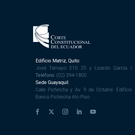
Edificio Matriz, Quito:
José Tamayo E10 25 y Lizardo García /
Teléfono:
(02) 394-1800
Sede Guayaquil:
Calle Pichincha y Av. 9 de Octubre. Edificio
Banco Pichincha 6to Piso