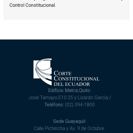
Control Constitucional.
Edificio Matriz,Quito:
José Tamayo E10 25 y Lizardo García /
Teléfono:
(02) 394-1800
Sede Guayaquil:
Calle Pichincha y Av. 9 de Octubre.