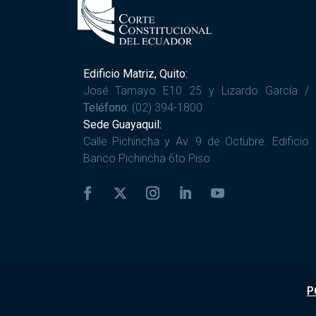
Edificio Matriz, Quito:
José Tamayo E10 25 y Lizardo García /
Teléfono:
(02) 394-1800
Sede Guayaquil:
Calle Pichincha y Av. 9 de Octubre. Edificio
Banco Pichincha 6to Piso
P