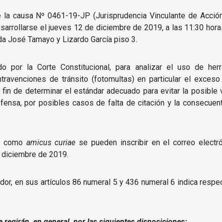
e la causa Nº 0461-19-JP (Jurisprudencia Vinculante de Acció
sarrollarse el jueves 12 de diciembre de 2019, a las 11:30 horas
ida José Tamayo y Lizardo García piso 3.
o por la Corte Constitucional, para analizar el uso de herr
ravenciones de tránsito (fotomultas) en particular el exceso
a fin de determinar el estándar adecuado para evitar la posible
ensa, por posibles casos de falta de citación y la consecuen
ar como
amicus curiae
se pueden inscribir en el correo electr
 diciembre de 2019.
dor, en sus artículos 86 numeral 5 y 436 numeral 6 indica respect
e regirán, en general, por las siguientes disposiciones: