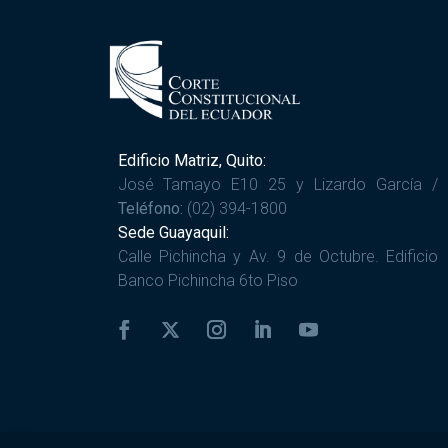
Edificio Matriz, Quito:
José Tamayo E10 25 y Lizardo García /
Teléfono:
(02) 394-1800
Sede Guayaquil:
Calle Pichincha y Av. 9 de Octubre. Edificio
Banco Pichincha 6to Piso