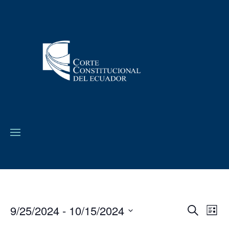
9/25/2024
 - 
10/15/2024
Navega
Na
Buscar
Lista
de
de
Seleccionar