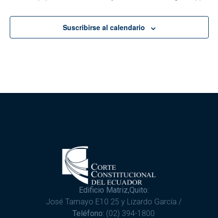
Suscribirse al calendario
Edificio Matriz,Quito:
José Tamayo E10 25 y Lizardo García /
Teléfono:
(02) 394-1800