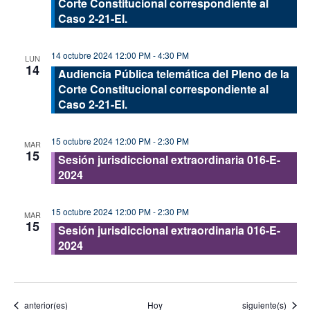
Corte Constitucional correspondiente al
Caso 2-21-EI.
14 octubre 2024 12:00 PM
-
4:30 PM
LUN
14
Audiencia Pública telemática del Pleno de la
Corte Constitucional correspondiente al
Caso 2-21-EI.
15 octubre 2024 12:00 PM
-
2:30 PM
MAR
15
Sesión jurisdiccional extraordinaria 016-E-
2024
15 octubre 2024 12:00 PM
-
2:30 PM
MAR
15
Sesión jurisdiccional extraordinaria 016-E-
2024
Eventos
Eventos
anterior(es)
Hoy
siguiente(s)